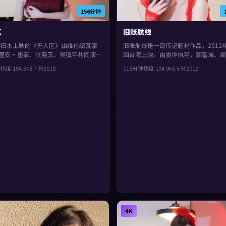
156分钟
区
旧账航线
8年日本上映的《无人区》由维伦纽瓦掌
旧账航线是一部传记题材作品，2012
里安·墨菲、张曼玉、吴镇宇共同演
国台湾上映。由娄烨执导，郭富城、周
型上偏战争，影片在类型框架里仍保留
刘青云等主演。群像戏份饱满，配角也
钟
热度
194.9
k
8.7
分
2018
118分钟
热度
194.9
k
6.5
分
2012
表达，叙事在回忆与现实之间交错推
弧光，整体完成度较高，适合喜欢细腻
人物刻画的观众。
4K