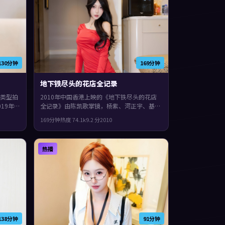
130分钟
169分钟
地下铁尽头的花店全记录
类型拍
2010年中国香港上映的《地下铁尽头的花店
19年
全记录》由陈凯歌掌镜，杨紫、河正宇、基里
、杨
安·墨菲共同演绎。类型上偏奇幻，影片在类
169分钟
热度
74.1
k
9.2
分
2010
片尾余
型框架里仍保留了作者表达，结局留白，给观
众回味与讨论空间。
热播
138分钟
91分钟