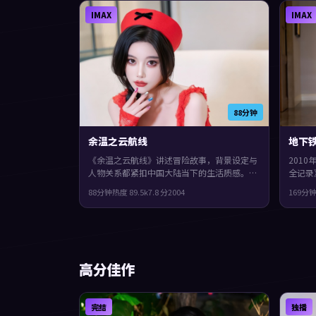
观众。
IMAX
IMAX
88分钟
余温之云航线
地下
《余温之云航线》讲述冒险故事，背景设定与
201
人物关系都紧扣中国大陆当下的生活质感。
全记录
2004年上映，冯小刚执导，任素汐、袁泉、
安·墨
88分钟
热度
89.5
k
7.8
分
2004
169分
胡歌领衔。城市空间成为情绪与悬念的载体，
型框架
整体完成度较高，适合喜欢细腻叙事与人物刻
众回味
画的观众。
高分佳作
完结
独播