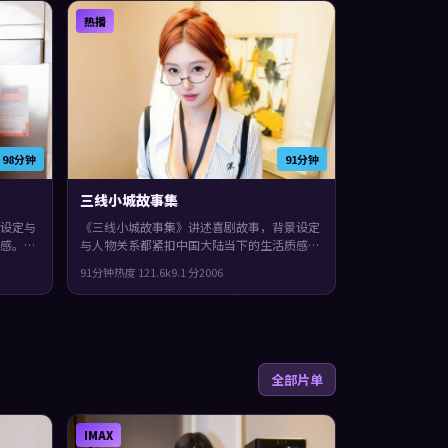
热播
98分钟
91分钟
三线小城故事集
设定与
《三线小城故事集》讲述喜剧故事，背景设定
感。
与人物关系都紧扣中国大陆当下的生活质感。
易烊千
2006年上映，格蕾塔·葛韦格执导，蒂尔达
91分钟
热度
121.6
k
9.1
分
2006
念的载
·斯文顿、木村拓哉、张曼玉领衔。配乐与声
事与人
场强化了不安与孤独感，整体完成度较高，适
合喜欢细腻叙事与人物刻画的观众。
全部片单
IMAX