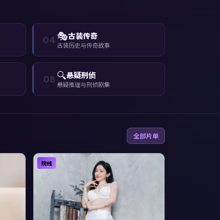
🎭
古装传奇
04
古装历史与传奇故事
🔍
悬疑刑侦
08
悬疑推理与刑侦剧集
全部片单
院线