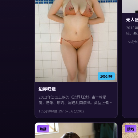
无人
201
镜，基
绎。类
156分
了作者
进。
105分钟
边界归途
2012年法国上映的《边界归途》由毕赣掌
镜，汤唯、廖凡、周迅共同演绎。类型上偏悬
疑，影片在类型框架里仍保留了作者表达，叙
105分钟
热度
197.5
k
6.6
分
2012
事在回忆与现实之间交错推进。
热播
院线