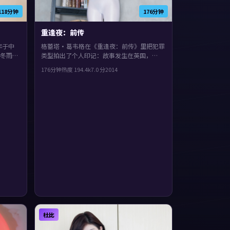
118分钟
176分钟
重逢夜：前传
年于中
格蕾塔·葛韦格在《重逢夜：前传》里把犯罪
冬雨、
类型拍出了个人印记：故事发生在英国，
有完整
2014年与观众见面。主演包括肖战、张译、
176分钟
热度
194.4
k
7.0
分
2014
叙事与
任素汐。节奏前半段克制蓄力，后半段集中爆
发，观感紧凑，值得推荐。
杜比