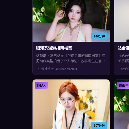
140分钟
银河系漫游指南档案
站台
格蕾塔·葛韦格在《银河系漫游指南档案》里
《站台
把动作类型拍出了个人印记：故事发生在意大
关系都
利，2001年与观众见面。主演包括提莫西·
映，金
140分钟
热度
98.8
k
9.4
分
2001
126分
查拉梅、杨紫、小松菜奈。配乐与声场强化了
·珀领
不安与孤独感，整体完成度较高，适合喜欢细
起，片
腻叙事与人物刻画的观众。
IMAX
连载中
107分钟