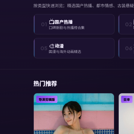
按类型快速浏览；精选国产热播、都市情感、古装悬疑
📺
国产热播
01
02
口碑新剧与热播榜合集
🎨
动漫
05
06
国漫与海外动画精选
热门推荐
导演剪辑版
日本