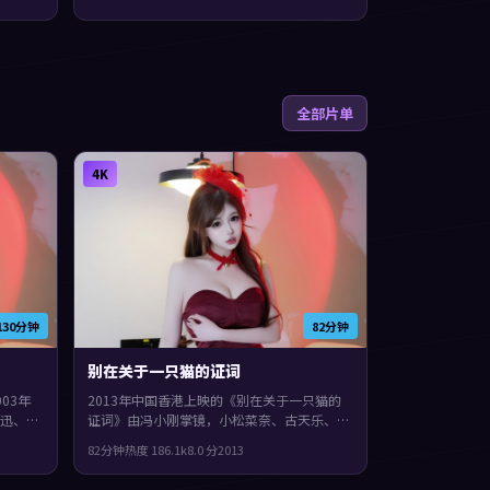
全部片单
4K
130分钟
82分钟
别在关于一只猫的证词
03年
2013年中国香港上映的《别在关于一只猫的
迅、佛
证词》由冯小刚掌镜，小松菜奈、古天乐、黄
蓄力，后
渤共同演绎。类型上偏喜剧，镜头语言偏写
82分钟
热度
186.1
k
8.0
分
2013
喜欢细
实，细节里埋着伏笔，整体完成度较高，适合
喜欢细腻叙事与人物刻画的观众。