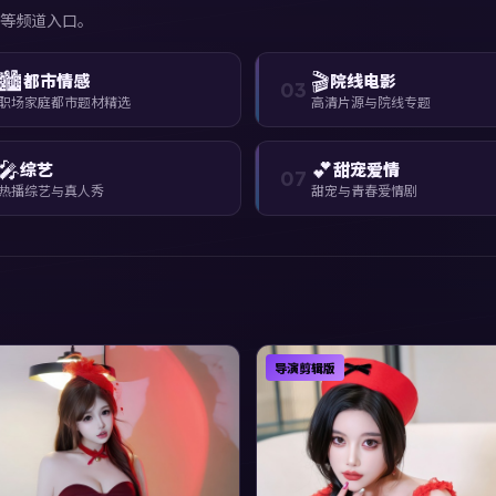
等频道入口。
🏙️
🎬
都市情感
院线电影
03
职场家庭都市题材精选
高清片源与院线专题
🎤
💕
综艺
甜宠爱情
07
热播综艺与真人秀
甜宠与青春爱情剧
导演剪辑版