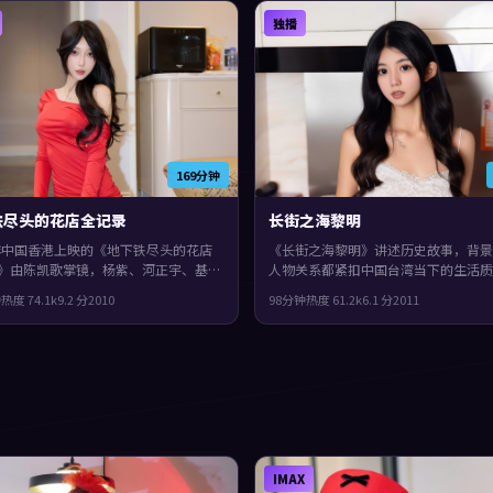
独播
169分钟
铁尽头的花店全记录
长街之海黎明
0年中国香港上映的《地下铁尽头的花店
《长街之海黎明》讲述历史故事，背景
》由陈凯歌掌镜，杨紫、河正宇、基里
人物关系都紧扣中国台湾当下的生活质
菲共同演绎。类型上偏奇幻，影片在类
2011年上映，贾樟柯执导，段奕宏、
钟
热度
74.1
k
9.2
分
2010
98分钟
热度
61.2
k
6.1
分
2011
里仍保留了作者表达，结局留白，给观
玺、谭卓领衔。城市空间成为情绪与悬
与讨论空间。
体，整体完成度较高，适合喜欢细腻叙
物刻画的观众。
IMAX