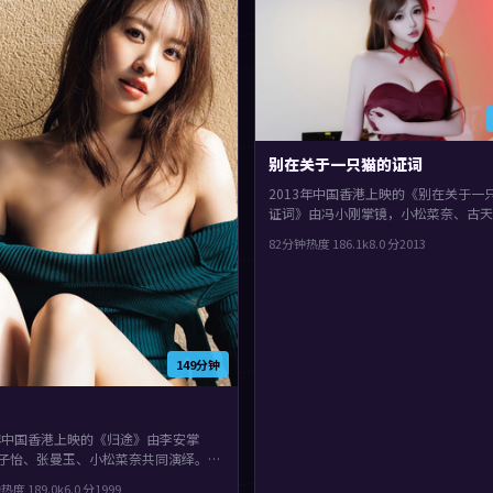
别在关于一只猫的证词
2013年中国香港上映的《别在关于一
证词》由冯小刚掌镜，小松菜奈、古天
渤共同演绎。类型上偏喜剧，镜头语言
82分钟
热度
186.1
k
8.0
分
2013
实，细节里埋着伏笔，整体完成度较高
喜欢细腻叙事与人物刻画的观众。
149分钟
9年中国香港上映的《归途》由李安掌
子怡、张曼玉、小松菜奈共同演绎。类
动作，真相像洋葱一样被层层剥开，整
钟
热度
189.0
k
6.0
分
1999