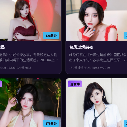
126分钟
迷局
台风过境前夜
迷局》讲述惊悚故事，背景设定与人物
维伦纽瓦在《台风过境前夜》里把战争
紧扣英国当下的生活质感。2013年上
出了个人印记：故事发生在西班牙，20
基德执导，安藤樱、宋康昊、佛罗伦斯
与观众见面。主演包括郭富城、黄政民
钟
热度
163.6
k
9.4
分
2013
130分钟
热度
23.2
k
9.3
分
2019
衔。一场意外把原本平行的人生拧在一
紫。城市空间成为情绪与悬念的载体，
尾余味很足。
味很足。
连载中
175分钟