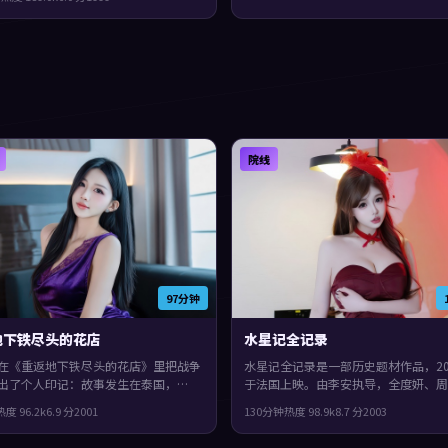
度较高，适合喜欢细腻叙事与人物刻画
。
院线
97分钟
地下铁尽头的花店
水星记全记录
在《重返地下铁尽头的花店》里把战争
水星记全记录是一部历史题材作品，20
出了个人印记：故事发生在泰国，
于法国上映。由李安执导，全度妍、周
1年与观众见面。主演包括段奕宏、惠英
罗伦斯·珀等主演。节奏前半段克制
热度
96.2
k
6.9
分
2001
130分钟
热度
98.9
k
8.7
分
2003
泉。配乐与声场强化了不安与孤独感，
半段集中爆发，整体完成度较高，适合
凑，值得推荐。
腻叙事与人物刻画的观众。