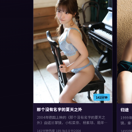
141分钟
那个没有名字的夏天之外
归途
2004年德国上映的《那个没有名字的夏天之
199
外》由诺兰掌镜，小松菜奈、杨紫琼、易烊千
镜，章
玺共同演绎。类型上偏历史，镜头语言偏写
型上偏
141分钟
热度
189.9
k
8.8
分
2004
149分