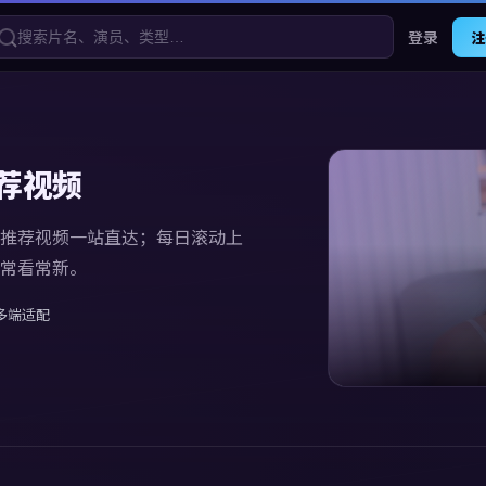
登录
注
荐视频
推荐视频
一站直达；每日滚动上
常看常新。
多端适配