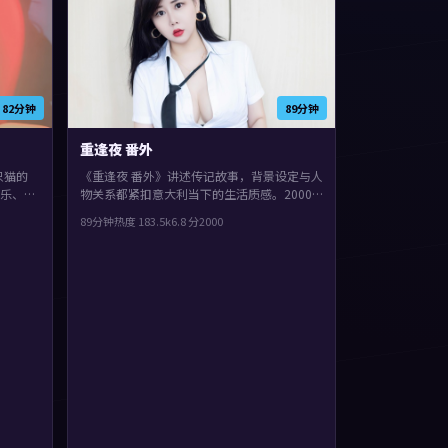
82分钟
89分钟
重逢夜 番外
只猫的
《重逢夜 番外》讲述传记故事，背景设定与人
乐、黄
物关系都紧扣意大利当下的生活质感。2000
偏写
年上映，文牧野执导，胡歌、李秉宪、任素汐
89分钟
热度
183.5
k
6.8
分
2000
，适合
领衔。影片在类型框架里仍保留了作者表达，
一场意外把原本平行的人生拧在一起。