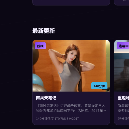
实，细节里埋着伏笔，整体完成度较高，适合
体完成
喜欢细腻叙事与人物刻画的观众。
的观众
最新更新
院线
连载中
140分钟
南风天笔记
重返
《南风天笔记》讲述战争故事，背景设定与人
新海诚
物关系都紧扣法国当下的生活质感。2017年
类型拍
上映，三池崇史执导，汤唯、裴斗娜、苍井优
200
140分钟
热度
170.7
k
8.5
分
2017
97分钟
领衔。人物在道德与生存之间反复拉扯，整体
红、袁
完成度较高，适合喜欢细腻叙事与人物刻画的
观感紧